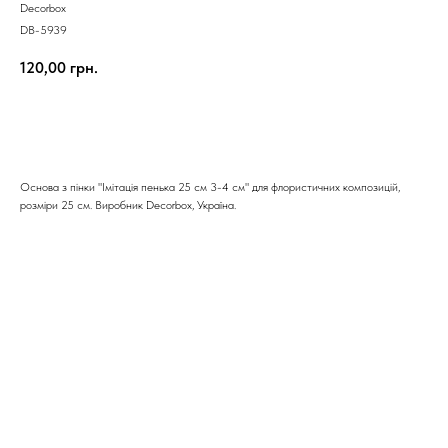
Decorbox
DB-5939
120,00
грн.
КУПИТИ
Основа з пінки "Імітація пенька 25 см 3-4 см" для флористичних композицій,
розміри 25 см. Виробник Decorbox, Україна.