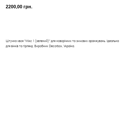
2200,00
грн.
КУПИТИ
Штучна хвоя "Мікс 1 (зелений)" для новорічних та зимових аранжувань. Ідеальна
для вінків та гірлянд. Виробник Decorbox, Україна.