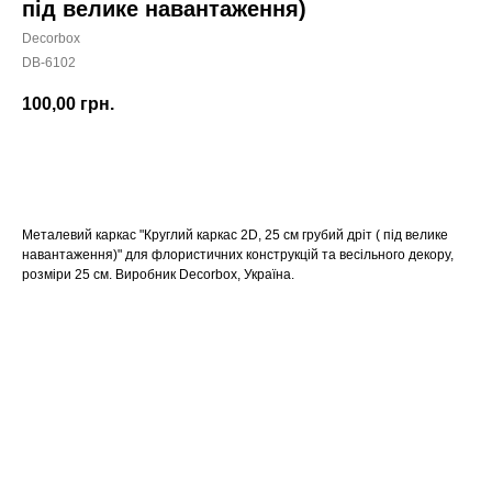
під велике навантаження)
Decorbox
DB-6102
100,00
грн.
КУПИТИ
Металевий каркас "Круглий каркас 2D, 25 см грубий дріт ( під велике
навантаження)" для флористичних конструкцій та весільного декору,
розміри 25 см. Виробник Decorbox, Україна.