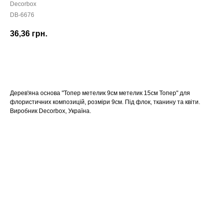
Decorbox
DB-6676
36,36
грн.
КУПИТИ
Дерев'яна основа "Топер метелик 9см метелик 15см Топер" для
флористичних композицій, розміри 9см. Під флок, тканину та квіти.
Виробник Decorbox, Україна.