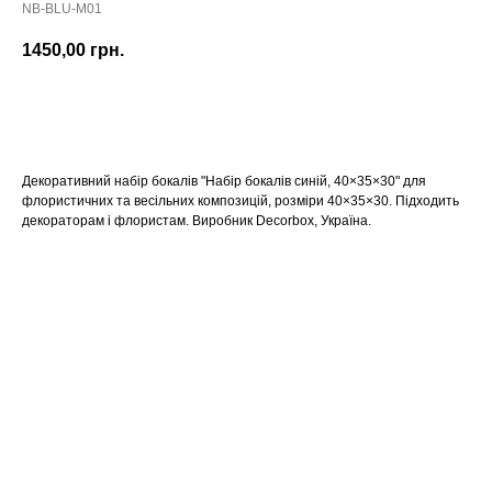
NB-BLU-M01
1450,00
грн.
КУПИТИ
Декоративний набір бокалів "Набір бокалів синій, 40×35×30" для
флористичних та весільних композицій, розміри 40×35×30. Підходить
декораторам і флористам. Виробник Decorbox, Україна.