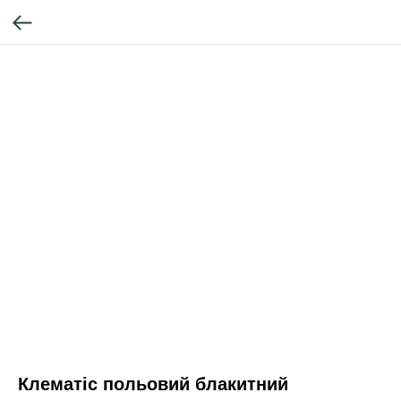
Клематіс польовий блакитний