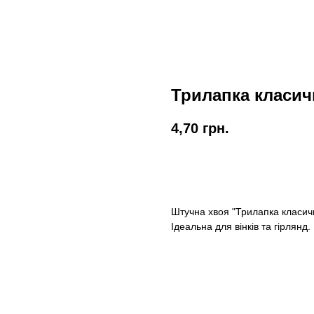
Трилапка класич
4,70
грн.
КУПИТИ
Штучна хвоя "Трилапка класич
Ідеальна для вінків та гірлянд