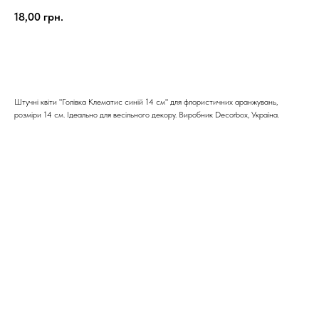
18,00
грн.
КУПИТИ
Штучні квіти "Голівка Клематис синій 14 см" для флористичних аранжувань,
розміри 14 см. Ідеально для весільного декору. Виробник Decorbox, Україна.