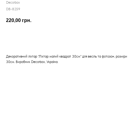
Decorbox
DB-8259
220,00
грн.
КУПИТИ
Декоративний ліхтар "Ліхтар малий квадрат 30см" для весіль та фотозон, розміри
30см. Виробник Decorbox, Україна.