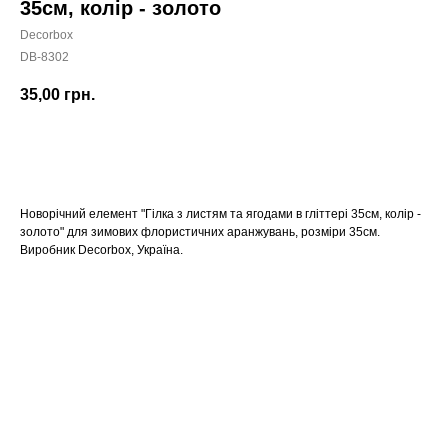
35см, колір - золото
Decorbox
DB-8302
35,00
грн.
КУПИТИ
Новорічний елемент "Гілка з листям та ягодами в гліттері 35см, колір -
золото" для зимових флористичних аранжувань, розміри 35см.
Виробник Decorbox, Україна.