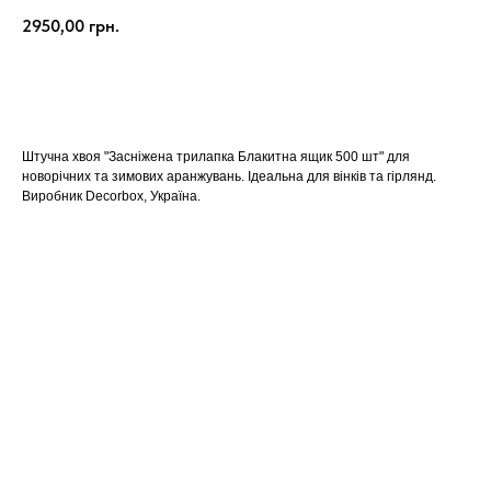
2950,00
грн.
КУПИТИ
Штучна хвоя "Засніжена трилапка Блакитна ящик 500 шт" для
новорічних та зимових аранжувань. Ідеальна для вінків та гірлянд.
Виробник Decorbox, Україна.