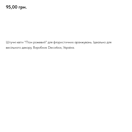
95,00
грн.
КУПИТИ
Штучні квіти "Піон рожевий" для флористичних аранжувань. Ідеально для
весільного декору. Виробник Decorbox, Україна.