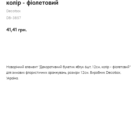
колір - фіолетовий
Decorbox
DB-3857
41,41
грн.
КУПИТИ
Новорічний елемент "Декоративний букетик яблук 6шт, 12см, колір - фіолетовий"
для зимових флористичних аранжувань, розміри 12см. Виробник Decorbox,
Україна.